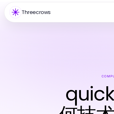
Threecrows
COMPU
qui