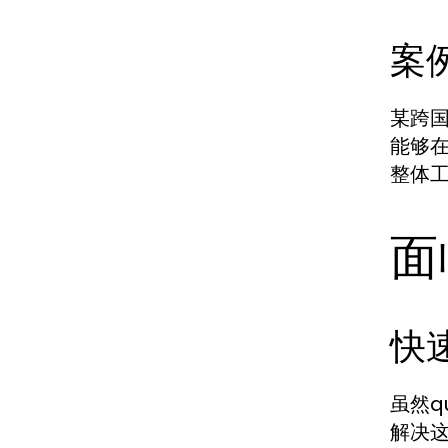
案
某跨国
能够
整体
面
快
虽然q
解决