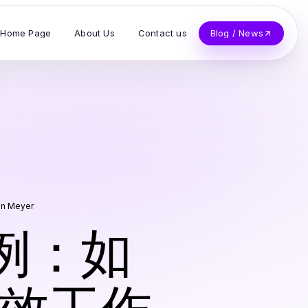
Home Page
About Us
Contact us
Blog / News
in Meyer
案例：如