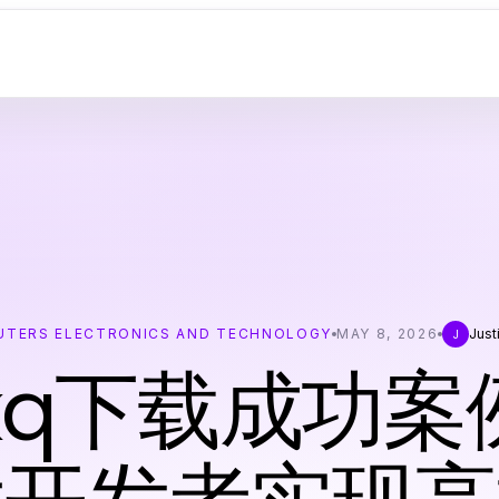
TERS ELECTRONICS AND TECHNOLOGY
MAY 8, 2026
Just
J
ckq下载成功