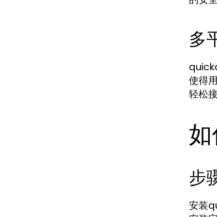
多
qui
使得
轻松
如
步
安装q